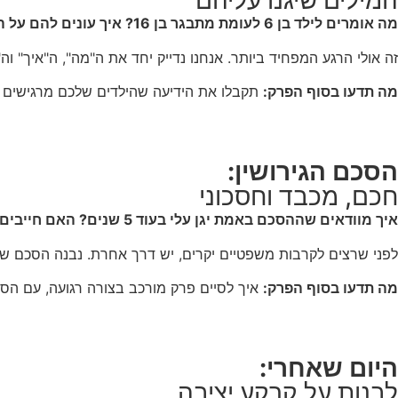
המילים שיגנו עליהם
מה אומרים לילד בן 6 לעומת מתבגר בן 16? איך עונים להם על השאלה "למה אתם נפרדים"? מה עושים במקרה של פגיעות באמון כגון בגידות? שקרים וכיוצ"ב?
זה אולי הרגע המפחיד ביותר. אנחנו נדייק יחד את ה"מה", ה"איך" וה
מה תדעו בסוף הפרק:
תקבלו את הידיעה שהילדים שלכם מרגישים מו
הסכם הגירושין:
חכם, מכבד וחסכוני
איך מוודאים שההסכם באמת יגן עלי בעוד 5 שנים? האם חייבים להגיע לעורך דין ולבית משפט?
לפני שרצים לקרבות משפטיים יקרים, יש דרך אחרת. נבנה הסכם שש
מה תדעו בסוף הפרק:
איך לסיים פרק מורכב בצורה רגועה, עם הס
היום שאחרי:
לבנות על קרקע יציבה