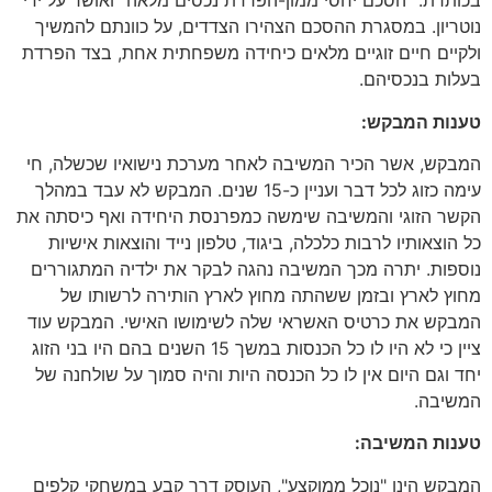
בכותרת: "הסכם יחסי ממון-הפרדת נכסים מלאה" ואושר על ידי
נוטריון. במסגרת ההסכם הצהירו הצדדים, על כוונתם להמשיך
ולקיים חיים זוגיים מלאים כיחידה משפחתית אחת, בצד הפרדת
בעלות בנכסיהם.
טענות המבקש:
המבקש, אשר הכיר המשיבה לאחר מערכת נישואיו שכשלה, חי
עימה כזוג לכל דבר ועניין כ-15 שנים. המבקש לא עבד במהלך
הקשר הזוגי והמשיבה שימשה כמפרנסת היחידה ואף כיסתה את
כל הוצאותיו לרבות כלכלה, ביגוד, טלפון נייד והוצאות אישיות
נוספות. יתרה מכך המשיבה נהגה לבקר את ילדיה המתגוררים
מחוץ לארץ ובזמן ששהתה מחוץ לארץ הותירה לרשותו של
המבקש את כרטיס האשראי שלה לשימושו האישי. המבקש עוד
ציין כי לא היו לו כל הכנסות במשך 15 השנים בהם היו בני הזוג
יחד וגם היום אין לו כל הכנסה היות והיה סמוך על שולחנה של
המשיבה.
טענות המשיבה:
המבקש הינו "נוכל ממוקצע", העוסק דרך קבע במשחקי קלפים