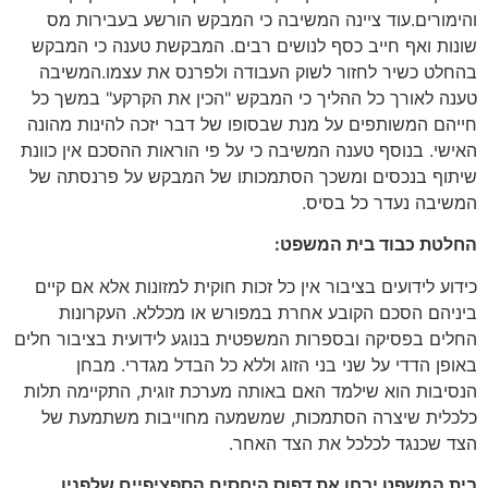
והימורים.עוד ציינה המשיבה כי המבקש הורשע בעבירות מס
שונות ואף חייב כסף לנושים רבים. המבקשת טענה כי המבקש
בהחלט כשיר לחזור לשוק העבודה ולפרנס את עצמו.המשיבה
טענה לאורך כל ההליך כי המבקש "הכין את הקרקע" במשך כל
חייהם המשותפים על מנת שבסופו של דבר יזכה להינות מהונה
האישי. בנוסף טענה המשיבה כי על פי הוראות ההסכם אין כוונת
שיתוף בנכסים ומשכך הסתמכותו של המבקש על פרנסתה של
המשיבה נעדר כל בסיס.
החלטת כבוד בית המשפט:
כידוע לידועים בציבור אין כל זכות חוקית למזונות אלא אם קיים
ביניהם הסכם הקובע אחרת במפורש או מכללא. העקרונות
החלים בפסיקה ובספרות המשפטית בנוגע לידועית בציבור חלים
באופן הדדי על שני בני הזוג וללא כל הבדל מגדרי. מבחן
הנסיבות הוא שילמד האם באותה מערכת זוגית, התקיימה תלות
כלכלית שיצרה הסתמכות, שמשמעה מחוייבות משתמעת של
הצד שכנגד לכלכל את הצד האחר.
בית המשפט יבחן את דפוס היחסים הספציפיים שלפניו