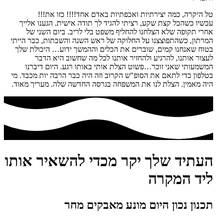
טל היקרה, כמה יצירתיות ואכפתיות באדם אחד!!!! כזו את!!!
עכשיו כשהכל קצת שקע, רציתי להגיד לך תודה אישית. הגענו אלייך
אחרי תקופה שלא הצלחנו להחליף משפט בלי לריב. ביום השני של
המרתון, כשהתפוצצנו על החלוקה של ראש השנה והשבתות, כבר הייתי
בטוח שאנחנו קמים, שוברים את הכלים וההמשך ידוע… היכולת שלך
לעצור אותנו, להרגיע ולהחזיר אותנו לכל מה שחשוב היא הדבר
המשמעותי שאני זוכר…פשוט הצלת אותי באותו רגע. היום דיברנו
בטלפון כדי לתאם את הסופ"ש הקרוב וזה היה כבר הרבה יות מכבד. מי
היה מאמין. הצלת לנו את המשפחה בגרסה החדשה שלה. מעריך מאוד.
העתיד שלך יקר מכדי להשאיר אותו
ליד המקרה
תכנון נכון היום מונע מאבקים מחר