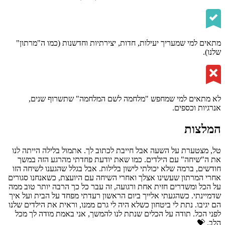
מתאים למי שמעריך יעילות, חדות, יצירתיות וחדשנות (כמו ה"מרתון"
שלנו).
לא מתאים למי שמחפש "מלחמה לשם המלחמה" שתשרוף שנים,
אנרגיות וכספים.
המלצות
טל, מצטערת על השעה אבל חייבת לכתוב לך. אתמול בלילה הייתה לנו
את ה"שיחה" עם הילדים. כמו שאת יודעת פחדתי מהרגע הזה במשך
חודשים, ברמה שלא יכולתי לישון בלילות. אבל בגלל שהגענו לשיחה הזו
אחרי המרתון שעשינו אצלך ואחרי השיחה עם היועצת, כשאנחנו סגורים
על הכל ומשדרים חזית אחת ורגועה, זה עבר כל כך הרבה יותר טוב ממה
שדמיינתי. כשהגעתי אלייך ביום הראשון רעדתי מפחד על הבית ועל איך
הם יגיבו. נתת לי ביטחון כשלא היה לי גרם ממנו, וראית את הילדים שלנו
לפני הכל. תודה על הכלים שנתת לנו להמשך, אני באמת מודה לך מכל
הלב. 💝