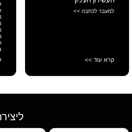
ג
למעבר לכתבה >>
נ
נ
מ
מ
ה
ב
קרא עוד >>
ק
ליציר