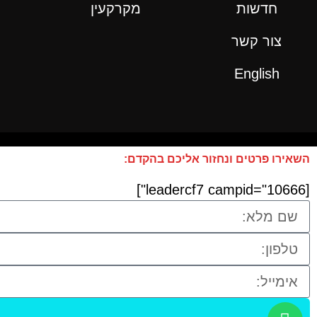
חדשות
מקרקעין
צור קשר
English
השאירו פרטים ונחזור אליכם בהקדם:
[leadercf7 campid="10666"]