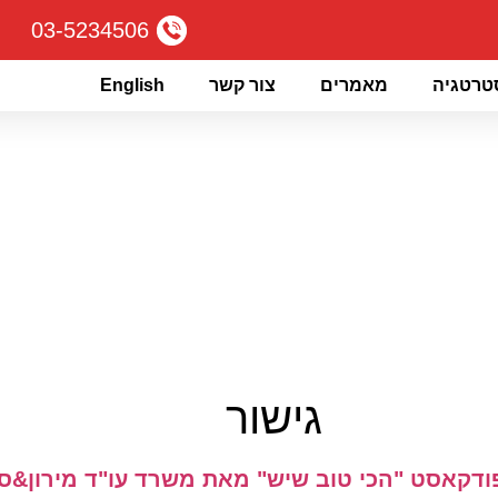
03-5234506
טרטגיה
מאמרים
צור קשר
English
גישור
פודקאסט "הכי טוב שיש" מאת משרד עו"ד מירון&ס