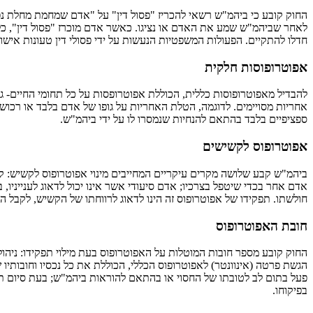
החוק קובע כי ביהמ"ש רשאי להכריז "פסול דין" על "אדם שמחמת מחלת נפש 
לאחר שביהמ"ש שמע את האדם או נציגו. כאשר אדם מוכרז "פסול דין", כל 
חדלו להתקיים. הפעולות המשפטיות הנעשות על ידי פסולי דין טעונות אישור
אפוטרופוסות חלקית
להבדיל מאפוטרופוסות כללית, הכוללת אפוטרופסות על כל תחומי החיים- גו
אחריות מסויימים. לדוגמה, הטלת האחריות על גופו של אדם בלבד או רכושו 
ספציפיים בלבד בהתאם להנחיות שנמסרו לו על ידי ביהמ"ש.
אפוטרופוס לקשישים
ביהמ"ש קבע שלושה מקרים עיקריים המחייבים מינוי אפוטרופוס לקשיש: קש
אדם אחר בכדי שיטפל בצרכיו; אדם סיעודי אשר אינו יכול לדאוג לענייניו, 
חולשתו. תפקידו של אפוטרופוס זה הינו לדאוג לרווחתו של הקשיש, לקבל הח
חובת האפוטרופוס
החוק קובע מספר חובות המוטלות על האפוטרופוס בעת מילוי תפקידו: ניהו
פעל בתום לב לטובתו של החסוי או בהתאם להוראות ביהמ"ש; בעת סיום תפק
בפיקוחו.