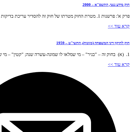
חוק מידע גנטי, התשס"א – 2000
פרק א': פרשנות 1. מטרת החוק מטרתו של חוק זה להסדיר עריכת בדיקות גנטיות ומתן ייעוץ גנטי ולהגן על זכות הנבדק לפרטיות לגבי המידע הגנטי המזוהה, והכל בלי לפגוע באיכות
קרא עוד >>
חוק לתיקון דיני המשפחה (מזונות), התשי"ט – 1959
1. (א) בחוק זה – "בגיר" – מי שמלאו לו שמונה-עשרה שנה; "קטין" – מי שאינו בגיר; "ילד" – בין שנולד מנישואין ובין שלא מנישואין לרבות מאומץ. (ב) אומץ ילד,
קרא עוד >>