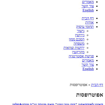
מאמרים
צור קשר
English
דף הבית
אודות
תחומי עיסוק
גישור
גירושין
הסכם ממון
משפחה
ירושות וצוואות
מקרקעין
פגישת אסטרטגיה
מאמרים
צור קשר
English
דף הבית
»
אפוטרופסות
אפוטרופסות
האזינו לפודקאסט "הכי טוב שיש" מאת משרד עו"ד מירון&סלמן