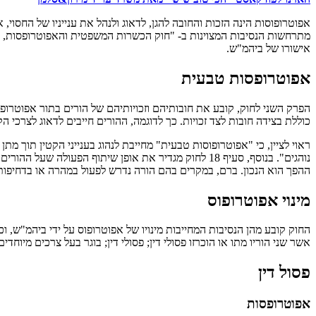
אפוטרופוסות הינה הזכות והחובה להגן, לדאוג ולנהל את ענייניו של החסוי, 
מתרחשות הנסיבות המצוינות ב- "חוק הכשרות המשפטית והאפוטרופסות, תשכ"ב-1962
אישורו של ביהמ"ש.
אפוטרופסות טבעית
הפרק השני לחוק, קובע את חובותיהם וזכויותיהם של הורים בתור אפוטרופו
כוללת בצידה חובות לצד זכויות. כך לדוגמה, ההורים חייבים לדאוג לצרכי הקט
ראוי לציין, כי "אפוטרופוסות טבעית" מחייבת לנהוג בענייני הקטין תוך מ
נוהגים". בנוסף, סעיף 18 לחוק מגדיר את אופן שיתוף 
ההפך הוא הנכון. ברם, במקרים בהם הורה נדרש לפעול במהרה או בדחיפות
מינוי אפוטרופוס
החוק קובע מהן הנסיבות המחייבות מינויו של אפוטרופוס על ידי ביהמ"ש, וכן
אשר שני הוריו מתו או הוכרזו פסולי דין; פסולי דין; בוגר בעל צרכים מיוחדים
פסול דין
אפוטרופסות