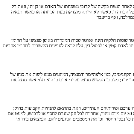
ה לאחר הגשת בקשה של קרובי משפחתו של האדם או בן זוגו, וזאת רק
לבטל הכרזה זו, כאשר לא הייתה מוצדקת בעת הכרזתה או כאשר תנאיה
במהלכה, ואף בדיעבד.
טרופוסות חלקית הינה אפוטרופסות המוגדרת באופן ספציפי על תחומי
 לאדם קטין או לפסול דין, עליו לדאוג לעניינים הקשורים לתחומי אחריות
גניטיבי, כגון אלצהיימר ודמנציה, המונעים ממנו ליפות את כוחו של
ודי ירוד; מצב בו הקשיש מנוצל על ידי אדם בו הוא תלוי אשר מנצל את
רו ערכם ופירותיהם העתידים, וזאת בהתאם להנחיות הקבועות בחוק;
הגשת פרטה (אינוונטר) לאפוטרופוס הכללי, הכוללת את כל נכסיו וחובותיו של החסוי, נכון ליום המינוי, בצירוף האסמכתאות הנדרשות, וזאת לא יאוחר מ 30 יום מיום מינויו; אחריות לכל נזק שנגרם לחסוי או לרכושו, למעט אם
כל נכסי החסוי, וכן את המסמכים הנוגעים להם, הנמצאים בידו או