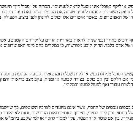
או ליקוי בשכלו אינו מסוגל לדאוג לעניינים". הכרזה על "פסול דין" תיעש
פעולה משפטית הנוגעת לעניינו טעונה את הסכמת נציגו. זאת ועוד, ניתן 
ו של האפוטרופוס, כאשר אישורים אלו יכולים להינתן לפני ביצוע הפעולה, 
ף ורכוש כאחד (כפי שניתן לראות באחריות הורים על ילדיהם הקטנים), אפו
של אדם בלבד. החוק קובע מפורשות, כי במקרים בהם מינוי האפוטרופוס אינו
יש הסובל ממחלת נפש או לקות שכלית ומנטאלית קבועה הפוגעת בתפקודו הקו
בין אם חלקם ובין אם כולם, בצורה קבועה או זמנית, עקב מצב בריאותי ותפק
לטות עבורו ואף לפעול למענו ובמקומו.
ל כספים ונכסים של החסוי, אשר אינם מיועדים לצרכיו השוטפים, כך שיישמ
ידו, בין אם פוטר או התפטר, עליו למסור לחסוי או למי שקבע ביהמ"ש את 