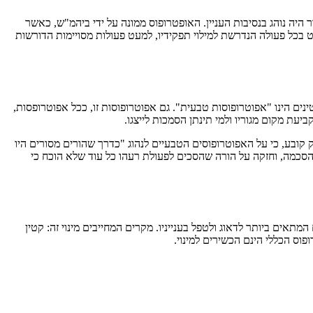
ור היה נוהג בנסיבות העניין. האופטרופוס ממונה על ידי ביהמ"ש, כאשר
 בכל פעולה הנדרשת למילוי תפקידיו, למעט פעולות מסויימות הדורשות
נים הינו "אפוטרופוסות טבעית". גם אפוטרופוסות זו, ככל אפוטרופסות,
ביעת מקום מגוריו ולמי תינתן הסמכות לייצגו.
ק קובע, כי על האפוטרופוסים הטבעיים לנהוג "כדרך שהורים מסורים היו
ין מתוך הסכמה, וחזקה על הורה שהסכים לפעולת רעהו כל עוד שלא הוכח כי
המתאים ביותר לדאוג ולטפל בענייניו. מקרים המחייבים מינוי זה: קטין
רופוס הכללי הינם הכשירים למינוי.