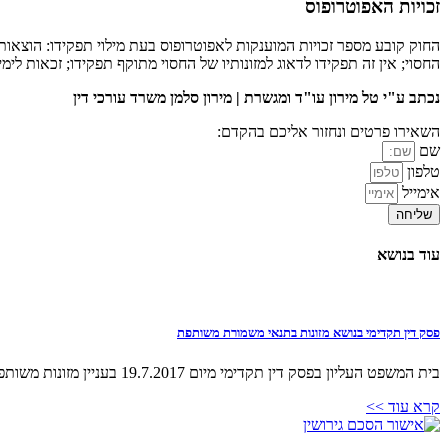
זכויות האפוטרופוס
החוק קובע מספר זכויות המוענקות לאפוטרופוס בעת מילוי תפקידו: הוצאות
החסוי; אין זה תפקידו לדאוג למזונותיו של החסוי מתוקף תפקידו; זכאות לימ
נכתב ע"י טל מירון עו"ד ומגשרת | מירון סלמן משרד עורכי דין
השאירו פרטים ונחזור אליכם בהקדם:
שם
טלפון
אימייל
שליחה
עוד בנושא
פסק דין תקדימי בנושא מזונות בתנאי משמורת משותפת
בית המשפט העליון בפסק דין תקדימי מיום 19.7.2017 בעניין מזונות משותפים הורים גרושים אשר חולקים משמורת משותפת על ילדיהם ובהתקיים תנאים מסויימים – יהיו חייבים בדמי מזונות משותפים בהתאם ליכולותיהם
קרא עוד >>