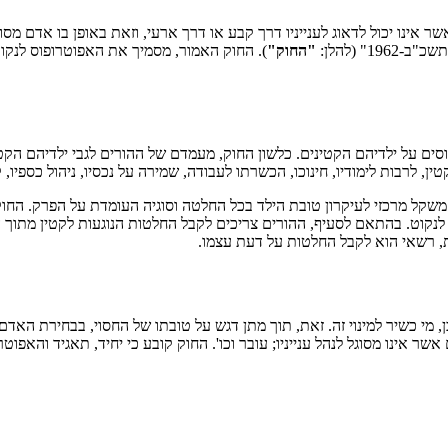
אשר אינו יכול לדאוג לענייניו דרך קבע או דרך ארעי, וזאת באופן בו אדם מס
" (להלן:
"החוק"
).
החוק האמור, מסמיך את האפוטרופוס לנקוט
סים על ילדיהם הקטינים. כלשון החוק, מעמדם של ההורים לגבי ילדיהם הקטי
ין, לרבות לימודיו, חינוכו, הכשרתו לעבודה, שמירה על נכסיו, ניהול כספיו, ק
תן משקל מרכזי לעיקרון טובת הילד בכל החלטה וסוגיה העומדת על הפרק. החו
הפעולה שעל ההורים לנקוט. בהתאם לסעיף, ההורים צריכים לקבל החלטות הנוגעות לקט
, רשאי הוא לקבל החלטות על דעת עצמו.
, מי כשיר למינוי זה. זאת, תוך מתן דגש על טובתו של החסוי, בבחירת האדם 
 אשר אינו מסוגל לנהל ענייניו; עובר וכו'. החוק קובע כי יחיד, תאגיד והאפוט